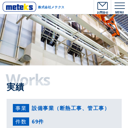
株式会社メテクス
お問合せ
MENU
Works
実績
事業
設備事業（断熱工事、管工事）
件数
69件