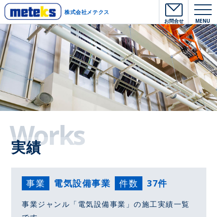
株式会社メテクス
お問合せ
MENU
Works
実績
事業
電気設備事業
件数
37件
事業ジャンル「電気設備事業」の施工実績一覧
です。