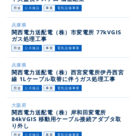
用途
公共施設
事業
電気設備事業
兵庫県
関西電力送配電（株）市変電所 77kVGIS
ガス処理工事
用途
公共施設
事業
電気設備事業
兵庫県
関西電力送配電（株）西宮変電所伊丹西宮
線 1Lケーブル取替に伴うガス処理工事
用途
公共施設
事業
電気設備事業
大阪府
関西電力送配電（株）岸和田変電所
84kVGIS 移動用ケーブル接続アダプタ取
り外し
用途
公共施設
事業
電気設備事業