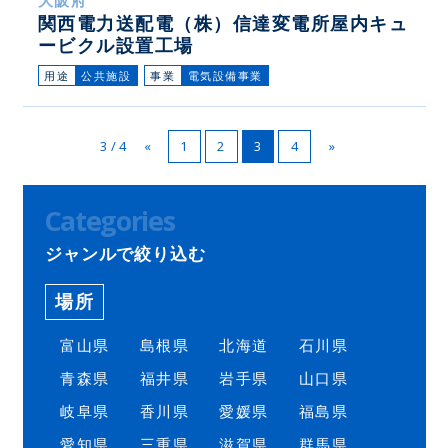
関西電力送配電（株）信達変電所屋内キュ
ービクル設置工場
用途
公共施設
事業
電気設備事業
3 / 4
3
«
1
2
4
»
Categories
ジャンルで絞り込む
場所
富山県
島根県
北海道
石川県
青森県
福井県
岩手県
山口県
岐阜県
香川県
愛媛県
福島県
愛知県
三重県
滋賀県
群馬県