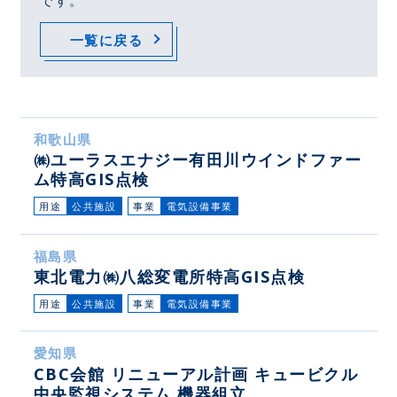
一覧に戻る
和歌山県
㈱ユーラスエナジー有田川ウインドファー
ム特高GIS点検
用途
公共施設
事業
電気設備事業
福島県
東北電力㈱八総変電所特高GIS点検
用途
公共施設
事業
電気設備事業
愛知県
CBC会館 リニューアル計画 キュービクル
中央監視システム 機器組立