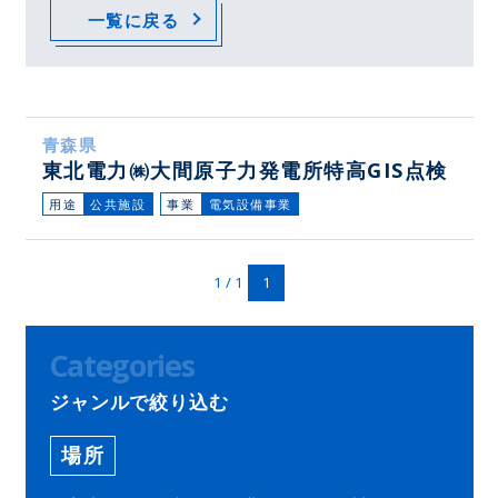
一覧に戻る
青森県
東北電力㈱大間原子力発電所特高GIS点検
用途
公共施設
事業
電気設備事業
1 / 1
1
Categories
ジャンルで絞り込む
場所