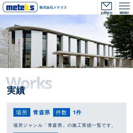
株式会社メテクス
お問合せ
MENU
Works
実績
場所
青森県
件数
1件
場所ジャンル「青森県」の施工実績一覧です。