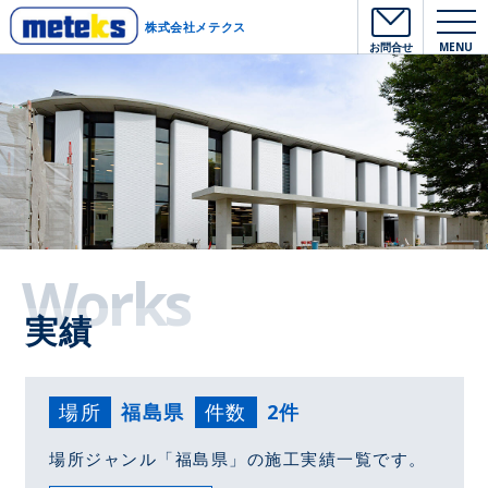
株式会社メテクス
お問合せ
MENU
Works
実績
場所
福島県
件数
2件
場所ジャンル「福島県」の施工実績一覧です。