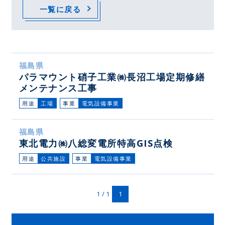
一覧に戻る
福島県
パラマウント硝子工業㈱長沼工場定期修繕
メンテナンス工事
用途
工場
事業
電気設備事業
福島県
東北電力㈱八総変電所特高GIS点検
用途
公共施設
事業
電気設備事業
1 / 1
1